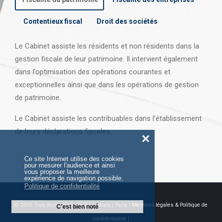
Contentieux fiscal
Droit des sociétés
Le Cabinet assiste les résidents et non résidents dans la
gestion fiscale de leur patrimoine. Il intervient également
dans l’optimisation des opérations courantes et
exceptionnelles ainsi que dans les opérations
de gestion
de patrimoine.
Le Cabinet assiste les contribuables dans l’établissement
de leurs déclarations fiscales.
❌
Ce site Internet utilise des cookies
pour mesurer l'audience et ainsi
vous proposer la meilleure
expérience de navigation possible.
Politique de confidentialité
© 2026 Tous droits réservés AJ Avocats | Paris |
Mentions légales & Politique de
C'est bien noté
confidentialité |