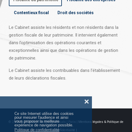
Contentieux fiscal
Droit des sociétés
Le Cabinet assiste les résidents et non résidents dans la
gestion fiscale de leur patrimoine. Il intervient également
dans l’optimisation des opérations courantes et
exceptionnelles ainsi que dans les opérations
de gestion
de patrimoine.
Le Cabinet assiste les contribuables dans l’établissement
de leurs déclarations fiscales.
❌
Ce site Internet utilise des cookies
pour mesurer l'audience et ainsi
vous proposer la meilleure
© 2026 Tous droits réservés AJ Avocats | Paris |
Mentions légales & Politique de
expérience de navigation possible.
Politique de confidentialité
confidentialité |