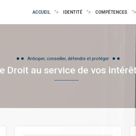
">
">
">
ACCUEIL
IDENTITÉ
COMPÉTENCES
Anticiper, conseiller, défendre et protéger
e Droit au service de vos intérê