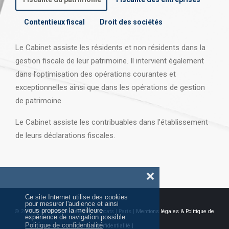
Contentieux fiscal
Droit des sociétés
Le Cabinet assiste les résidents et non résidents dans la
gestion fiscale de leur patrimoine. Il intervient également
dans l’optimisation des opérations courantes et
exceptionnelles ainsi que dans les opérations
de gestion
de patrimoine.
Le Cabinet assiste les contribuables dans l’établissement
de leurs déclarations fiscales.
❌
Ce site Internet utilise des cookies
pour mesurer l'audience et ainsi
vous proposer la meilleure
© 2026 Tous droits réservés AJ Avocats | Paris |
Mentions légales & Politique de
expérience de navigation possible.
Politique de confidentialité
confidentialité |