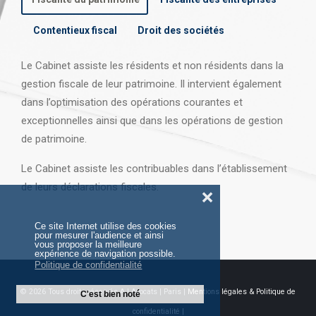
Contentieux fiscal
Droit des sociétés
Le Cabinet assiste les résidents et non résidents dans la
gestion fiscale de leur patrimoine. Il intervient également
dans l’optimisation des opérations courantes et
exceptionnelles ainsi que dans les opérations
de gestion
de patrimoine.
Le Cabinet assiste les contribuables dans l’établissement
de leurs déclarations fiscales.
❌
Ce site Internet utilise des cookies
pour mesurer l'audience et ainsi
vous proposer la meilleure
expérience de navigation possible.
Politique de confidentialité
© 2026 Tous droits réservés AJ Avocats | Paris |
Mentions légales & Politique de
C'est bien noté
confidentialité |