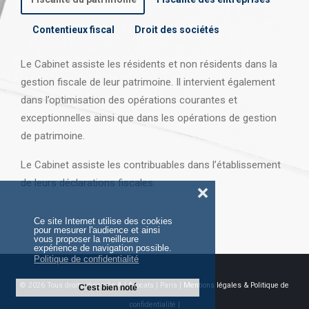
Contentieux fiscal
Droit des sociétés
Le Cabinet assiste les résidents et non résidents dans la
gestion fiscale de leur patrimoine. Il intervient également
dans l’optimisation des opérations courantes et
exceptionnelles ainsi que dans les opérations
de gestion
de patrimoine.
Le Cabinet assiste les contribuables dans l’établissement
de leurs déclarations fiscales.
❌
Ce site Internet utilise des cookies
pour mesurer l'audience et ainsi
vous proposer la meilleure
expérience de navigation possible.
Politique de confidentialité
© 2026 Tous droits réservés AJ Avocats | Paris |
Mentions légales & Politique de
C'est bien noté
confidentialité |