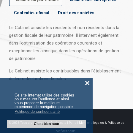
Contentieux fiscal
Droit des sociétés
Le Cabinet assiste les résidents et non résidents dans la
gestion fiscale de leur patrimoine. Il intervient également
dans l’optimisation des opérations courantes et
exceptionnelles ainsi que dans les opérations
de gestion
de patrimoine.
Le Cabinet assiste les contribuables dans l’établissement
de leurs déclarations fiscales.
❌
Ce site Internet utilise des cookies
pour mesurer l'audience et ainsi
vous proposer la meilleure
expérience de navigation possible.
Politique de confidentialité
© 2026 Tous droits réservés AJ Avocats | Paris |
Mentions légales & Politique de
C'est bien noté
confidentialité |