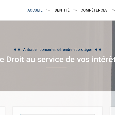
">
">
">
ACCUEIL
IDENTITÉ
COMPÉTENCES
Anticiper, conseiller, défendre et protéger
e Droit au service de vos intérê