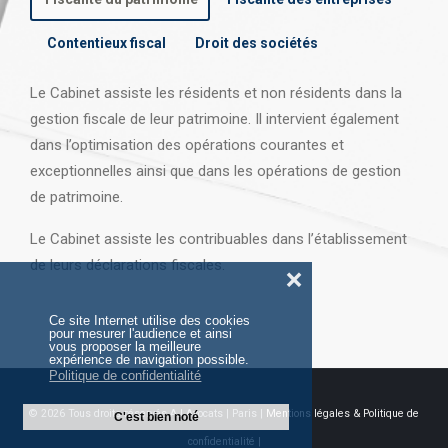
Contentieux fiscal
Droit des sociétés
Le Cabinet assiste les résidents et non résidents dans la
gestion fiscale de leur patrimoine. Il intervient également
dans l’optimisation des opérations courantes et
exceptionnelles ainsi que dans les opérations
de gestion
de patrimoine.
Le Cabinet assiste les contribuables dans l’établissement
de leurs déclarations fiscales.
❌
Ce site Internet utilise des cookies
pour mesurer l'audience et ainsi
vous proposer la meilleure
expérience de navigation possible.
Politique de confidentialité
© 2026 Tous droits réservés AJ Avocats | Paris |
Mentions légales & Politique de
C'est bien noté
confidentialité |