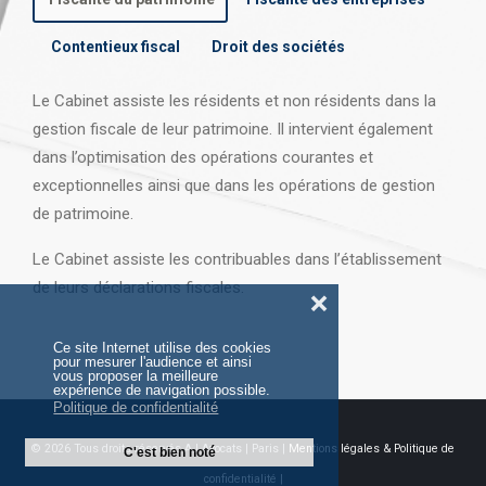
Contentieux fiscal
Droit des sociétés
Le Cabinet assiste les résidents et non résidents dans la
gestion fiscale de leur patrimoine. Il intervient également
dans l’optimisation des opérations courantes et
exceptionnelles ainsi que dans les opérations
de gestion
de patrimoine.
Le Cabinet assiste les contribuables dans l’établissement
de leurs déclarations fiscales.
❌
Ce site Internet utilise des cookies
pour mesurer l'audience et ainsi
vous proposer la meilleure
expérience de navigation possible.
Politique de confidentialité
© 2026 Tous droits réservés AJ Avocats | Paris |
Mentions légales & Politique de
C'est bien noté
confidentialité |