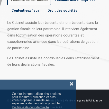
Contentieux fiscal
Droit des sociétés
Le Cabinet assiste les résidents et non résidents dans la
gestion fiscale de leur patrimoine. Il intervient également
dans l’optimisation des opérations courantes et
exceptionnelles ainsi que dans les opérations
de gestion
de patrimoine.
Le Cabinet assiste les contribuables dans l’établissement
de leurs déclarations fiscales.
❌
Ce site Internet utilise des cookies
pour mesurer l'audience et ainsi
vous proposer la meilleure
© 2026 Tous droits réservés AJ Avocats | Paris |
Mentions légales & Politique de
expérience de navigation possible.
Politique de confidentialité
confidentialité |