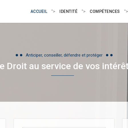
">
">
">
ACCUEIL
IDENTITÉ
COMPÉTENCES
Anticiper, conseiller, défendre et protéger
e Droit au service de vos intérê