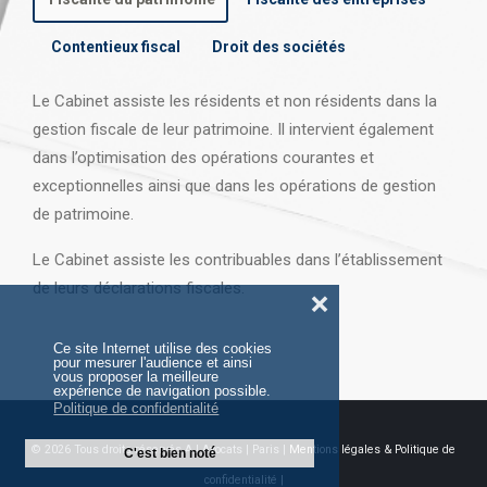
Contentieux fiscal
Droit des sociétés
Le Cabinet assiste les résidents et non résidents dans la
gestion fiscale de leur patrimoine. Il intervient également
dans l’optimisation des opérations courantes et
exceptionnelles ainsi que dans les opérations
de gestion
de patrimoine.
Le Cabinet assiste les contribuables dans l’établissement
de leurs déclarations fiscales.
❌
Ce site Internet utilise des cookies
pour mesurer l'audience et ainsi
vous proposer la meilleure
expérience de navigation possible.
Politique de confidentialité
© 2026 Tous droits réservés AJ Avocats | Paris |
Mentions légales & Politique de
C'est bien noté
confidentialité |