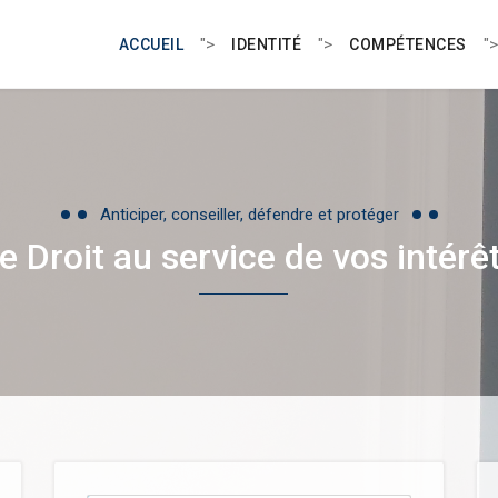
">
">
">
ACCUEIL
IDENTITÉ
COMPÉTENCES
Anticiper, conseiller, défendre et protéger
e Droit au service de vos intérê