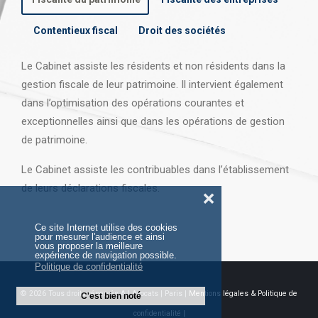
Contentieux fiscal
Droit des sociétés
Le Cabinet assiste les résidents et non résidents dans la
gestion fiscale de leur patrimoine. Il intervient également
dans l’optimisation des opérations courantes et
exceptionnelles ainsi que dans les opérations
de gestion
de patrimoine.
Le Cabinet assiste les contribuables dans l’établissement
de leurs déclarations fiscales.
❌
Ce site Internet utilise des cookies
pour mesurer l'audience et ainsi
vous proposer la meilleure
expérience de navigation possible.
Politique de confidentialité
© 2026 Tous droits réservés AJ Avocats | Paris |
Mentions légales & Politique de
C'est bien noté
confidentialité |