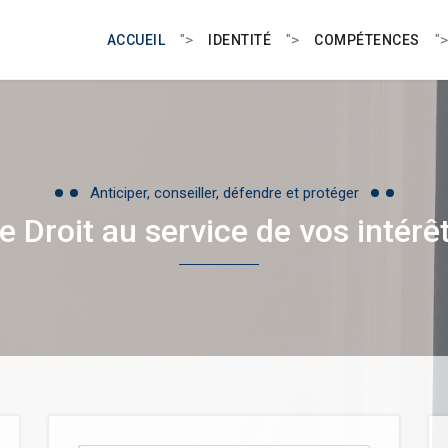
">
">
">
ACCUEIL
IDENTITÉ
COMPÉTENCES
Anticiper, conseiller, défendre et protéger
e Droit au service de vos intérê