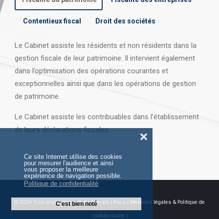
Contentieux fiscal
Droit des sociétés
Le Cabinet assiste les résidents et non résidents dans la
gestion fiscale de leur patrimoine. Il intervient également
dans l’optimisation des opérations courantes et
exceptionnelles ainsi que dans les opérations
de gestion
de patrimoine.
Le Cabinet assiste les contribuables dans l’établissement
de leurs déclarations fiscales.
❌
Ce site Internet utilise des cookies
pour mesurer l'audience et ainsi
vous proposer la meilleure
expérience de navigation possible.
Politique de confidentialité
© 2026 Tous droits réservés AJ Avocats | Paris |
Mentions légales & Politique de
C'est bien noté
confidentialité |