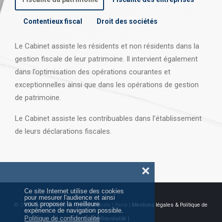
Contentieux fiscal
Droit des sociétés
Le Cabinet assiste les résidents et non résidents dans la
gestion fiscale de leur patrimoine. Il intervient également
dans l’optimisation des opérations courantes et
exceptionnelles ainsi que dans les opérations
de gestion
de patrimoine.
Le Cabinet assiste les contribuables dans l’établissement
de leurs déclarations fiscales.
❌
Ce site Internet utilise des cookies
pour mesurer l'audience et ainsi
vous proposer la meilleure
© 2026 Tous droits réservés AJ Avocats | Paris |
Mentions légales & Politique de
expérience de navigation possible.
Politique de confidentialité
confidentialité |