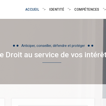
">
">
">
ACCUEIL
IDENTITÉ
COMPÉTENCES
Anticiper, conseiller, défendre et protéger
e Droit au service de vos intérê