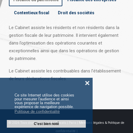
Contentieux fiscal
Droit des sociétés
Le Cabinet assiste les résidents et non résidents dans la
gestion fiscale de leur patrimoine. Il intervient également
dans l’optimisation des opérations courantes et
exceptionnelles ainsi que dans les opérations
de gestion
de patrimoine.
Le Cabinet assiste les contribuables dans l’établissement
de leurs déclarations fiscales.
❌
Ce site Internet utilise des cookies
pour mesurer l'audience et ainsi
vous proposer la meilleure
expérience de navigation possible.
Politique de confidentialité
© 2026 Tous droits réservés AJ Avocats | Paris |
Mentions légales & Politique de
C'est bien noté
confidentialité |