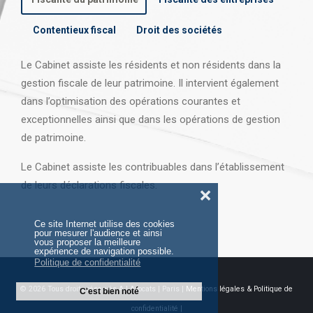
Contentieux fiscal
Droit des sociétés
Le Cabinet assiste les résidents et non résidents dans la
gestion fiscale de leur patrimoine. Il intervient également
dans l’optimisation des opérations courantes et
exceptionnelles ainsi que dans les opérations
de gestion
de patrimoine.
Le Cabinet assiste les contribuables dans l’établissement
de leurs déclarations fiscales.
❌
Ce site Internet utilise des cookies
pour mesurer l'audience et ainsi
vous proposer la meilleure
expérience de navigation possible.
Politique de confidentialité
© 2026 Tous droits réservés AJ Avocats | Paris |
Mentions légales & Politique de
C'est bien noté
confidentialité |