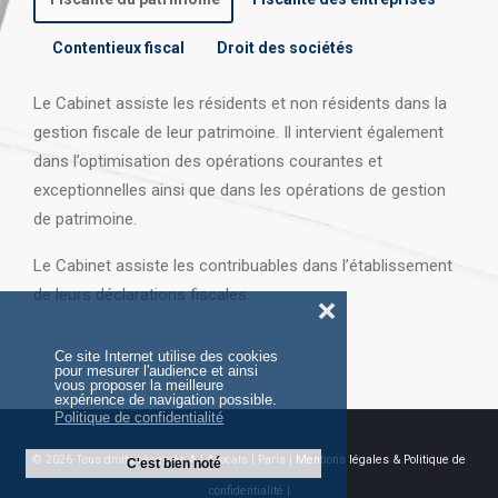
Contentieux fiscal
Droit des sociétés
Le Cabinet assiste les résidents et non résidents dans la
gestion fiscale de leur patrimoine. Il intervient également
dans l’optimisation des opérations courantes et
exceptionnelles ainsi que dans les opérations
de gestion
de patrimoine.
Le Cabinet assiste les contribuables dans l’établissement
de leurs déclarations fiscales.
❌
Ce site Internet utilise des cookies
pour mesurer l'audience et ainsi
vous proposer la meilleure
expérience de navigation possible.
Politique de confidentialité
© 2026 Tous droits réservés AJ Avocats | Paris |
Mentions légales & Politique de
C'est bien noté
confidentialité |