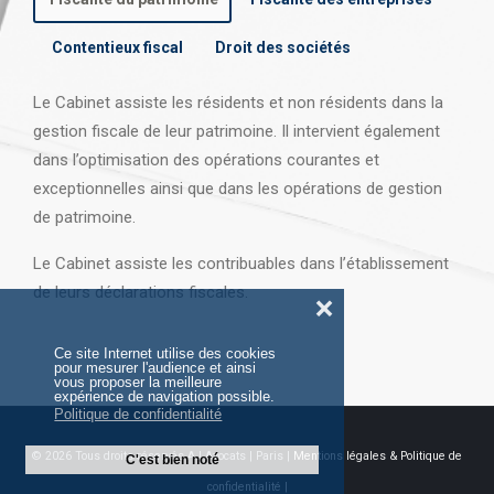
Contentieux fiscal
Droit des sociétés
Le Cabinet assiste les résidents et non résidents dans la
gestion fiscale de leur patrimoine. Il intervient également
dans l’optimisation des opérations courantes et
exceptionnelles ainsi que dans les opérations
de gestion
de patrimoine.
Le Cabinet assiste les contribuables dans l’établissement
de leurs déclarations fiscales.
❌
Ce site Internet utilise des cookies
pour mesurer l'audience et ainsi
vous proposer la meilleure
expérience de navigation possible.
Politique de confidentialité
© 2026 Tous droits réservés AJ Avocats | Paris |
Mentions légales & Politique de
C'est bien noté
confidentialité |