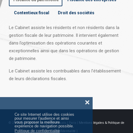
Contentieux fiscal
Droit des sociétés
Le Cabinet assiste les résidents et non résidents dans la
gestion fiscale de leur patrimoine. Il intervient également
dans l’optimisation des opérations courantes et
exceptionnelles ainsi que dans les opérations
de gestion
de patrimoine.
Le Cabinet assiste les contribuables dans l’établissement
de leurs déclarations fiscales.
❌
Ce site Internet utilise des cookies
pour mesurer l'audience et ainsi
vous proposer la meilleure
© 2026 Tous droits réservés AJ Avocats | Paris |
Mentions légales & Politique de
expérience de navigation possible.
Politique de confidentialité
confidentialité |