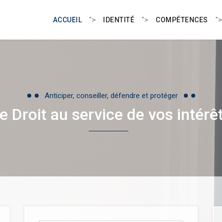
">
">
">
ACCUEIL
IDENTITÉ
COMPÉTENCES
Anticiper, conseiller, défendre et protéger
e Droit au service de vos intérê